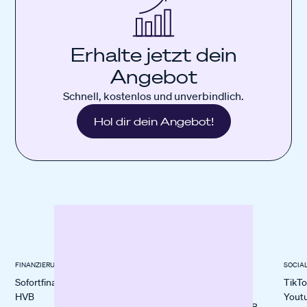
Erhalte jetzt dein
Angebot
Schnell, kostenlos und unverbindlich.
Hol dir dein Angebot!
FINANZIERUNG
BRANCHEN
BLOGS &
SOCIA
WISSENWERTES
Sofortfinanzierung
E-Commerce
TikT
Alle Blogs
HVB
Restaurants
Yout