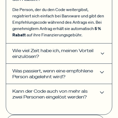
Empfehlungscode erhalten, den du mit deinem
Netzwerk teilen kannst.
Die Person, der du den Code weitergibst,
registriert sich einfach bei Banxware und gibt den
Sobald eine deiner Empfehlungen erfolgreich
Empfehlungscode während des Antrags ein. Bei
war, melden wir uns wieder bei dir und senden dir
genehmigtem Antrag erhält sie automatisch
5 %
deinen
eigenen Rabattcode
, den du für deine
Rabatt
auf ihre Finanzierungsgebühr.
nächste Finanzierung nutzen kannst.
Wie viel Zeit habe ich, meinen Vorteil
einzulösen?
Das Programm läuft bis
31. März 2026
.
Was passiert, wenn eine empfohlene
Person abgelehnt wird?
Wird der Antrag einer empfohlenen Person nicht
Kann der Code auch von mehr als
genehmigt, zählt die Empfehlung nicht.
zwei Personen eingelöst werden?
Unser Tipp:
Empfiehl gerne mehrere Personen
,
Ja, dein Empfehlungscode kann von mehreren
so steigen deine Chancen auf den maximalen
Personen genutzt werden. Für deinen Vorteil