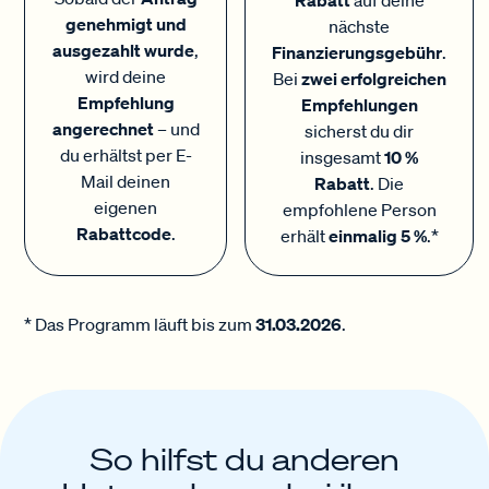
Rabatt
auf deine
genehmigt und
nächste
ausgezahlt wurde
,
Finanzierungsgebühr
.
wird deine
Bei
zwei erfolgreichen
Empfehlung
Empfehlungen
angerechnet
– und
sicherst du dir
du erhältst per E-
insgesamt
10 %
Mail deinen
Rabatt
. Die
eigenen
empfohlene Person
Rabattcode
.
erhält
einmalig 5 %
.*
* Das Programm läuft bis zum
31.03.2026
.
So hilfst du anderen