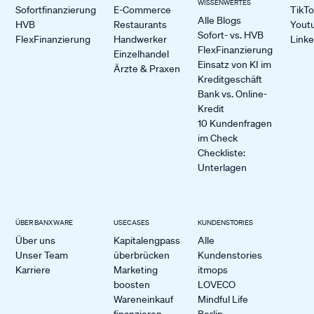
WISSENWERTES
Sofortfinanzierung
E-Commerce
TikT
Alle Blogs
HVB
Restaurants
Yout
Sofort- vs. HVB
FlexFinanzierung
Handwerker
Link
FlexFinanzierung
Einzelhandel
Einsatz von KI im
Ärzte & Praxen
Kreditgeschäft
Bank vs. Online-
Kredit
10 Kundenfragen
im Check
Checkliste:
Unterlagen
ÜBER BANXWARE
USECASES
KUNDENSTORIES
Über uns
Kapitalengpass
Alle
Unser Team
überbrücken
Kundenstories
Karriere
Marketing
itmops
boosten
LOVECO
Wareneinkauf
Mindful Life