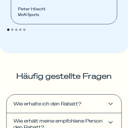
Peter Höschl
MoN Sports
Häufig gestellte Fragen
Wie erhalte ich den Rabatt?
Wenn du bereits eine Finanzierung mit Banxware
Wie erhält meine empfohlene Person
abgeschlossen hast, hast du per E-Mail einen
den Rabatt?