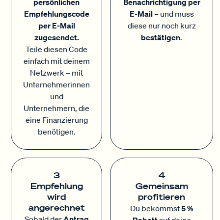
persönlichen
Benachrichtigung per
Empfehlungscode
E-Mail
– und muss
per E-Mail
diese nur noch kurz
zugesendet.
bestätigen
.
Teile diesen Code
einfach mit deinem
Netzwerk – mit
Unternehmerinnen
und
Unternehmern, die
eine Finanzierung
benötigen.
3
4
Empfehlung
Gemeinsam
wird
profitieren
angerechnet
Du bekommst
5 %
Sobald der
Antrag