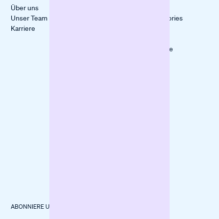
Über uns
Kapitalengpass
Alle
Unser Team
überbrücken
Kundenstories
Karriere
Marketing
itmops
boosten
LOVECO
Wareneinkauf
Mindful Life
finanzieren
Berlin
Baumaschinen
forpeople
finanzieren
ABONNIERE UNSEREN NEWSLETTER