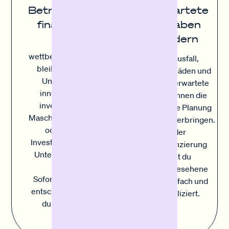
Unerwartete
Betriebsmittel
Ausgaben
finanzieren
abfedern
Um
wettbewerbsfähig zu
Geräteausfall,
bleiben, müssen
Inventarschäden und
Unternehmen
andere unerwartete
innovieren und
Kosten können die
investieren. Ob
sorgfältigste Planung
Maschinen, Fuhrpark
durcheinanderbringen.
oder andere
Mit der
Investitionen in dein
Sofortfinanzierung
Unternehmen, mit
deckst du
der
unvorhergesehene
Sofortfinanzierung
Kosten einfach und
entscheidest du, wo
unkompliziert.
du das Kapital
einsetzt.