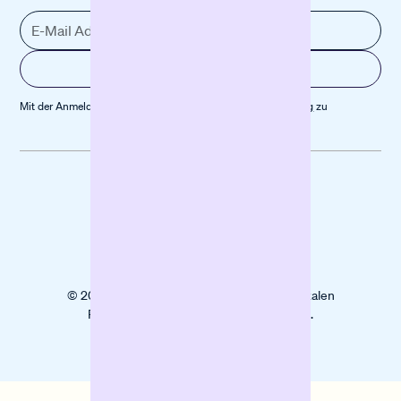
Mit der Anmeldung stimmst du unserer
Datenschutz­erklärung
zu
Datenschutz
Impressum
Cookies
© 2025 Banxware unterstützt KMU mit digitalen
Finanzierungslösungen beim Wachstum.