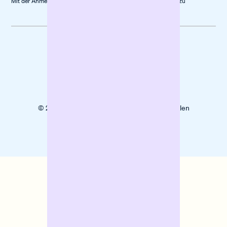
Mit der Anmeldung stimmst du unserer
Datenschutz­erklärung
zu
Datenschutz
Impressum
Cookies
© 2025 Banxware unterstützt KMU mit digitalen
Finanzierungslösungen beim Wachstum.